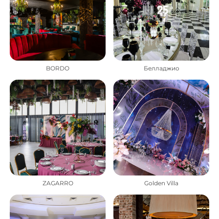
BORDO
Белладжио
ZAGARRO
Golden Villa